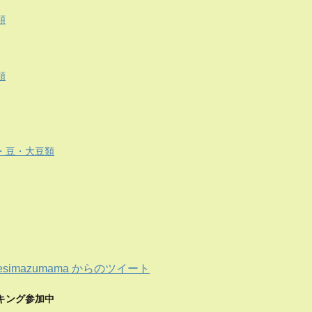
類
類
・豆・大豆類
esimazumama からのツイート
キング参加中