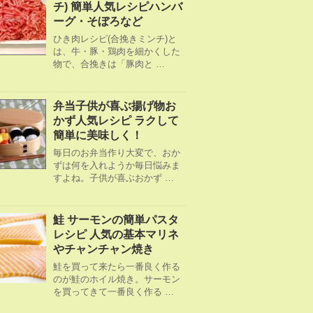
チ) 簡単人気レシピハンバ
ーグ・そぼろなど
ひき肉レシピ(合挽きミンチ)と
は、牛・豚・鶏肉を細かくした
物で、合挽きは「豚肉と …
弁当子供が喜ぶ揚げ物お
かず人気レシピ ラクして
簡単に美味しく！
毎日のお弁当作り大変で、おか
ずは何を入れようか毎日悩みま
すよね。子供が喜ぶおかず …
鮭 サーモンの簡単パスタ
レシピ 人気の基本マリネ
やチャンチャン焼き
鮭を買って来たら一番良く作る
のが鮭のホイル焼き。サーモン
を買ってきて一番良く作る …