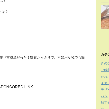
は？
とは？
カテ
作り方簡単だった！野菜たっぷりで、不器用な私でも簡
きの
ご飯
たれ
イカ
SPONSORED LINK
デザ
パン
加工