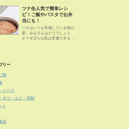
ツナ缶人気で簡単レシ
ピ！ご飯やパスタでお弁
当にも！
ツナはいつも常備している我が
家。みなさんはどうでしょう
か？ずぼらな私は常備できる …
ゴリー
こ類
物
・ソース
・タコ・エビ・貝類
ート
食品