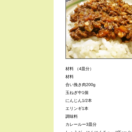
材料 （4皿分）
材料
合い挽き肉200g
玉ねぎ中1個
にんじん1/2本
エリンギ1本
調味料
カレールー3皿分