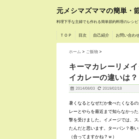
元メシマズママの簡単・
料理下手な主婦でも作れる簡単節約料理のレシピ
ＴＯＰ
目次
自己紹介
お問い合わ
ホーム
>
ご飯物
>
キーマカレーリメイ
イカレーの違いは？
2014/08/03
2019/02/18
暑くなるとなぜだか食べたくなるの
レーとやらを最近まで知らなかった
撃を受けました。イメージでは、ス
たんだと思います。ターバン？巻い
（合ってますかね？ｗ）