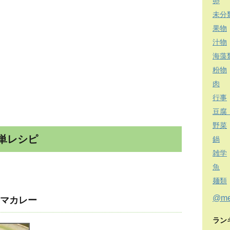
卵
未分
果物
汁物
海藻
粉物
肉
行事
豆腐
野菜
単レシピ
鍋
雑学
魚
麺類
@m
マカレー
ラン