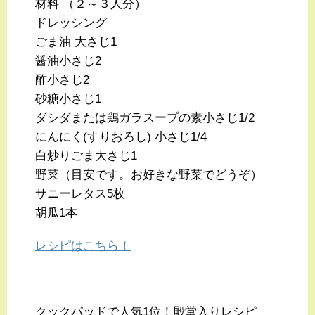
材料 （２～３人分）
ドレッシング
ごま油 大さじ1
醤油小さじ2
酢小さじ2
砂糖小さじ1
ダシダまたは鶏ガラスープの素小さじ1/2
にんにく(すりおろし) 小さじ1/4
白炒りごま大さじ1
野菜（目安です。お好きな野菜でどうぞ）
サニーレタス5枚
胡瓜1本
レシピはこちら！
クックパッドで人気1位！殿堂入りレシピ