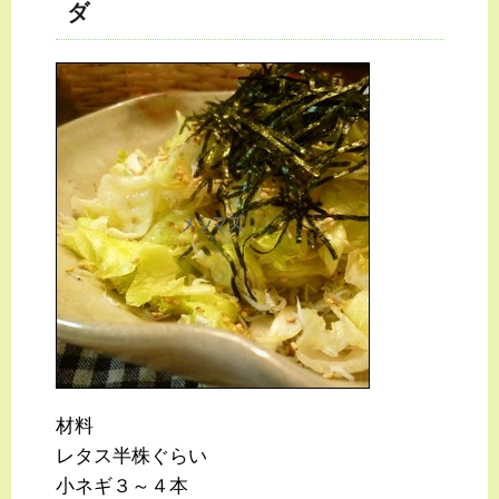
ダ
材料
レタス半株ぐらい
小ネギ３～４本