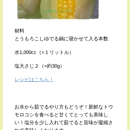
材料
とうもろこしゆでる鍋に寝かせて入る本数
水1,000cc（=１リットル）
塩大さじ２（=約30g）
レシピはこちら！
お水から茹でるやり方もどうぞ！新鮮なトウ
モロコシを食べると甘くてとっても美味し
い！塩分を少し入れて茹でると旨味が凝縮さ