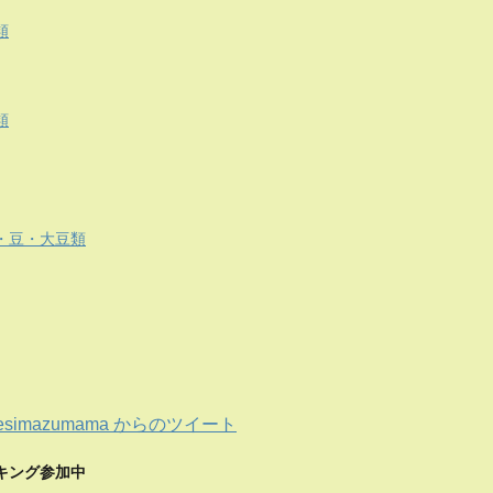
類
類
・豆・大豆類
esimazumama からのツイート
キング参加中