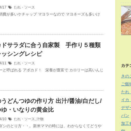
4/17
たれ・ソース
消費が多いケチャップ マヨラーなので マヨネーズも多いけ
カドサラダに合う自家製 手作り５種類
レッシングレシピ
4/11
たれ・ソース
カテ
ーと呼ばれる アボカド！ 栄養が豊富で カロリーは高いんじ
きの
ご飯
たれ
イカ
うどんつゆの作り方 出汁/醤油/白だし/
デザ
つゆ・いなりの黄金比
パン
4/10
たれ・ソース
,
汁物
加工
ダシのとり方・・。新米ママの時には、わからなくてどうや