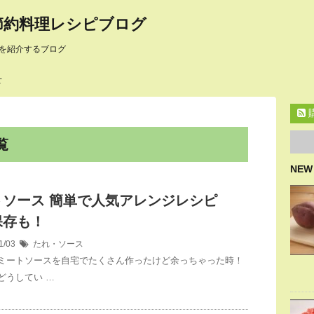
節約料理レシピブログ
を紹介するブログ
せ
覧
NEW
トソース 簡単で人気アレンジレシピ
保存も！
1/03
たれ・ソース
ミートソースを自宅でたくさん作ったけど余っちゃった時！
どうしてい …