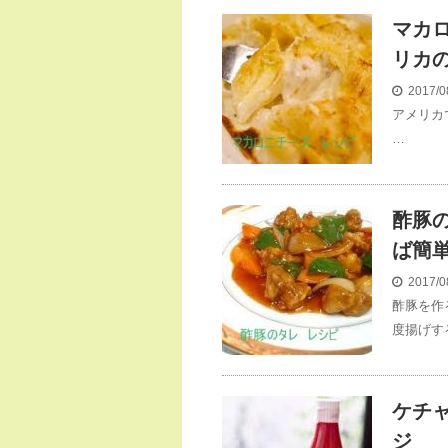
マカ
リカ
2017/0
アメリカ
…
酢豚
ば簡
2017/0
酢豚を作
度揚げする
ケチ
ジ