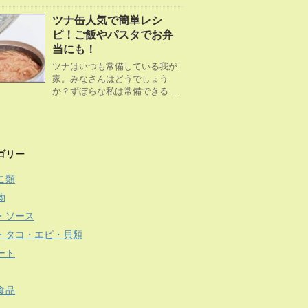
ツナ缶人気で簡単レシ
ピ！ご飯やパスタでお弁
当にも！
ツナはいつも常備している我が
家。みなさんはどうでしょう
か？ずぼらな私は常備できる …
ゴリー
こ類
物
・ソース
・タコ・エビ・貝類
ート
食品