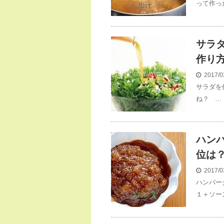
って作っ
サラ
作り
2017/0
サラダを
ね？ …
ハン
位は
2017/0
ハンバー
１＋ソー