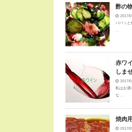
酢の
2017/0
パパッと
…
赤ワ
しま
2017/0
私はお酒
な …
焼肉
2017/0