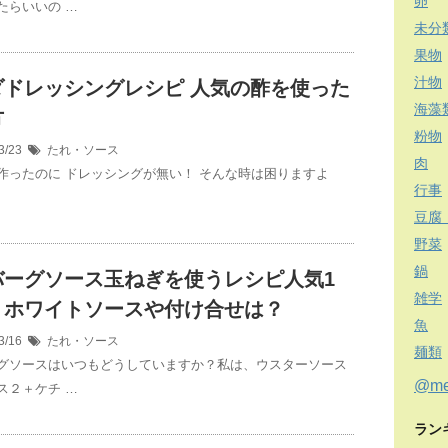
卵
たらいいの …
未分
果物
汁物
ダドレッシングレシピ 人気の酢を使った
海藻
方
粉物
3/23
たれ・ソース
肉
作ったのに ドレッシングが無い！ そんな時は困りますよ
行事
豆腐
野菜
鍋
バーグソース玉ねぎを使うレシピ人気1
雑学
？ホワイトソースや付け合せは？
魚
3/16
たれ・ソース
麺類
グソースはいつもどうしていますか？私は、ウスターソース
@m
ス２＋ケチ …
ラン