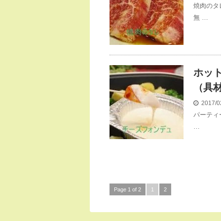
焼肉のタ
無 …
ホッ
（具
2017/0
パーティ
…
Page 1 of 2
1
2