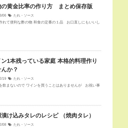
物の黄金比率の作り方 まとめ保存版
3/06
たれ・ソース
作れて便利な酢の物 和食の定番の１品 お口直しにもいいし
イン1本残っている家庭 本格的料理作り
せんか？
2/19
たれ・ソース
を飲まないので ワインを買うことはありませんが お祝い事
用漬け込みタレのレシピ （焼肉タレ）
2/08
たれ・ソース