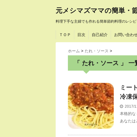
元メシマズママの簡単・
料理下手な主婦でも作れる簡単節約料理のレシピ
ＴＯＰ
目次
自己紹介
お問い合わ
ホーム
>
たれ・ソース
>
「 たれ・ソース 」 一
ミー
冷凍
2017/1
本格的な
あなたは