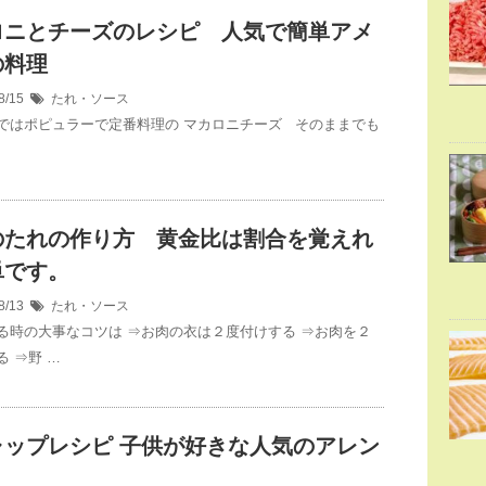
ロニとチーズのレシピ 人気で簡単アメ
の料理
8/15
たれ・ソース
ではポピュラーで定番料理の マカロニチーズ そのままでも
のたれの作り方 黄金比は割合を覚えれ
単です。
8/13
たれ・ソース
る時の大事なコツは ⇒お肉の衣は２度付けする ⇒お肉を２
 ⇒野 …
ャップレシピ 子供が好きな人気のアレン