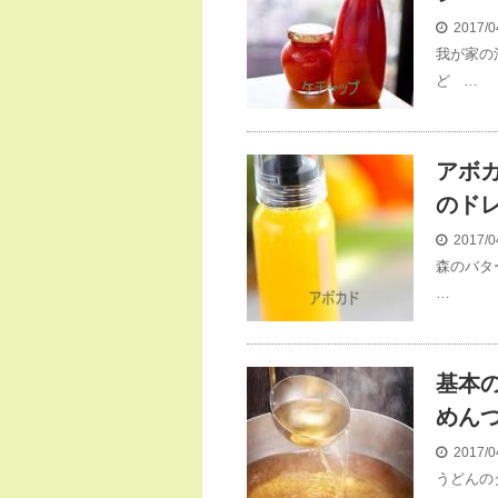
2017/0
我が家の
ど …
アボ
のド
2017/0
森のバタ
…
基本の
めん
2017/0
うどんの