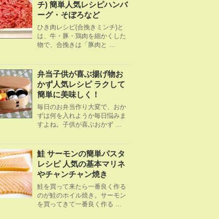
チ) 簡単人気レシピハンバ
ーグ・そぼろなど
ひき肉レシピ(合挽きミンチ)と
は、牛・豚・鶏肉を細かくした
物で、合挽きは「豚肉と …
弁当子供が喜ぶ揚げ物お
かず人気レシピ ラクして
簡単に美味しく！
毎日のお弁当作り大変で、おか
ずは何を入れようか毎日悩みま
すよね。子供が喜ぶおかず …
鮭 サーモンの簡単パスタ
レシピ 人気の基本マリネ
やチャンチャン焼き
鮭を買って来たら一番良く作る
のが鮭のホイル焼き。サーモン
を買ってきて一番良く作る …